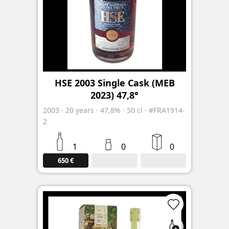
HSE 2003 Single Cask (MEB
2023) 47,8°
2003
·
20
years
·
47,8%
·
50 cl
·
#FRA1914-
2
1
0
0
650 €