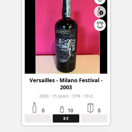
Versailles - Milano Festival -
2003
2003
·
15
years
·
57%
·
70 cl
0
10
0
8 €