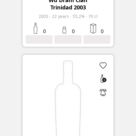
Wu Dram Clan
Trinidad 2003
2003
·
22
years
·
55,2%
·
70 cl
0
0
0