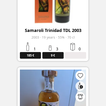
Samaroli Trinidad TDL 2003
2003
·
19
years
·
55%
·
70 cl
1
3
0
185 €
9 €