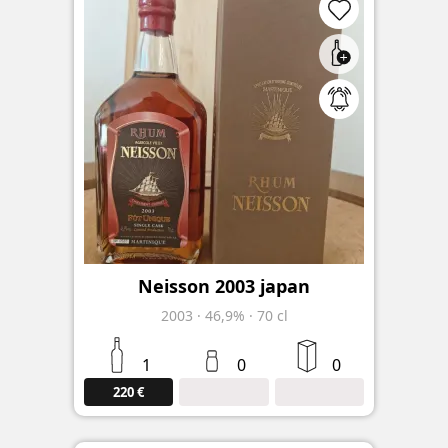
Neisson 2003 japan
2003
·
46,9%
·
70 cl
1
0
0
220 €