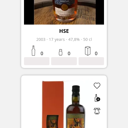
HSE
2003
·
17
years
·
47,8%
·
50 cl
0
0
0