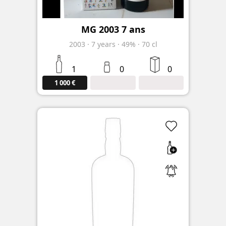
MG 2003 7 ans
2003
·
7
years
·
49%
·
70 cl
1
0
0
1 000 €