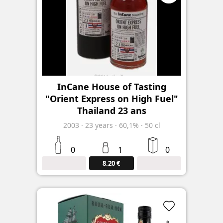
InCane House of Tasting
"Orient Express on High Fuel"
Thailand 23 ans
2003
·
23
years
·
60,1%
·
50 cl
0
1
0
8.20 €