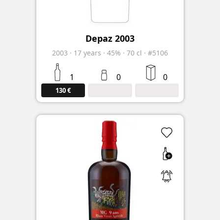
Depaz 2003
2003
·
17
years
·
45%
·
70 cl
·
#5106
1
0
0
130 €