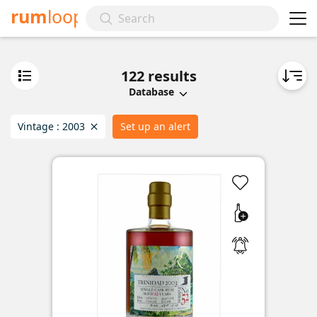
rum
loop
122
results
Database
Vintage :
2003
Set up an alert