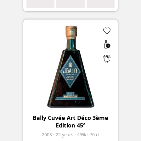
Bally Cuvée Art Déco 3ème
Edition 45°
2003
·
22
years
·
45%
·
70 cl