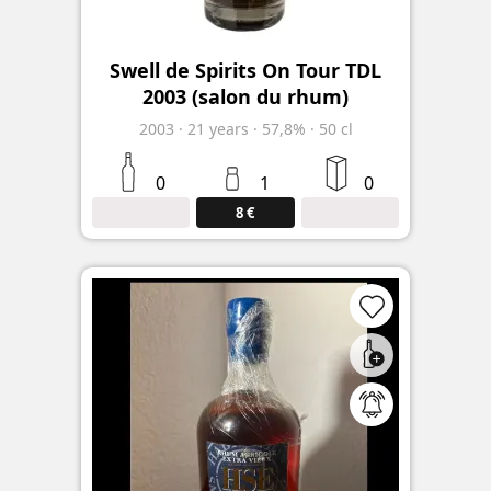
Swell de Spirits On Tour TDL
2003 (salon du rhum)
2003
·
21
years
·
57,8%
·
50 cl
0
1
0
8 €