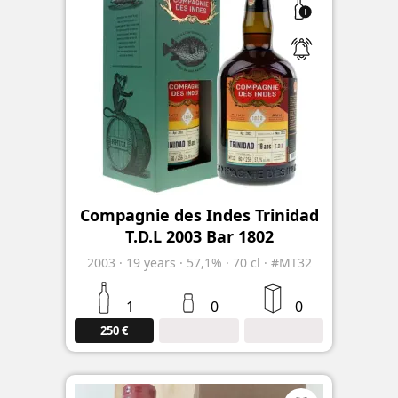
Compagnie des Indes Trinidad
T.D.L 2003 Bar 1802
2003
·
19
years
·
57,1%
·
70 cl
·
#MT32
1
0
0
250 €