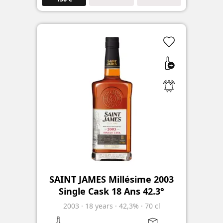
SAINT JAMES Millésime 2003
Single Cask 18 Ans 42.3°
2003
·
18
years
·
42,3%
·
70 cl