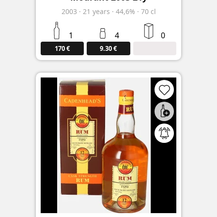
2003
·
21
years
·
44,6%
·
70 cl
1
4
0
170 €
9.30 €