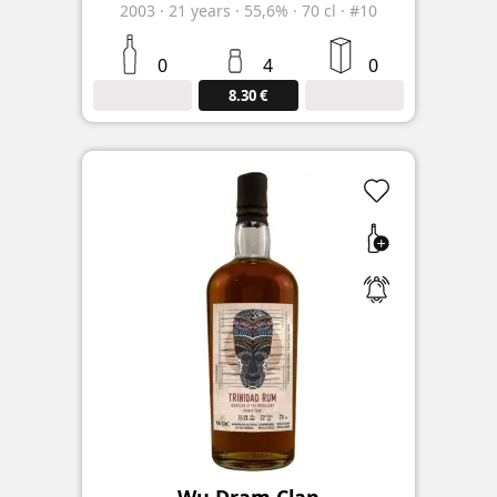
2003
·
21
years
·
55,6%
·
70 cl
·
#10
0
4
0
8.30 €