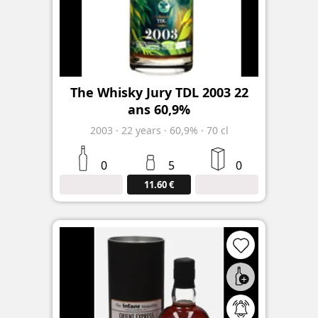
The Whisky Jury TDL 2003 22
ans 60,9%
2003
·
22
years
·
60,9%
·
70 cl
0
5
0
11.60 €