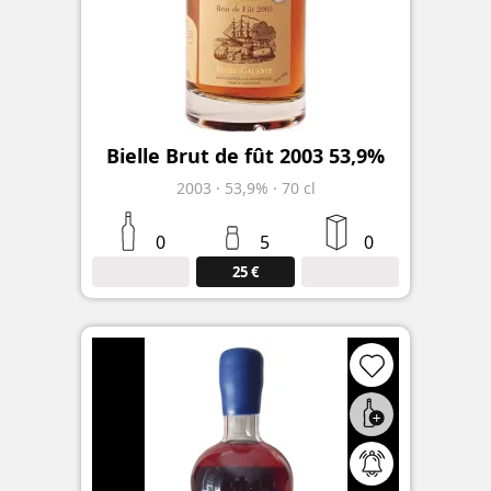
Bielle Brut de fût 2003 53,9%
2003
·
53,9%
·
70 cl
0
5
0
25 €