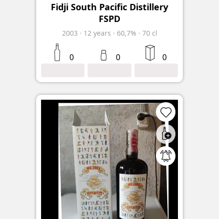
Fidji South Pacific Distillery
FSPD
2003
·
12
years
·
60,7%
·
70 cl
0
0
0