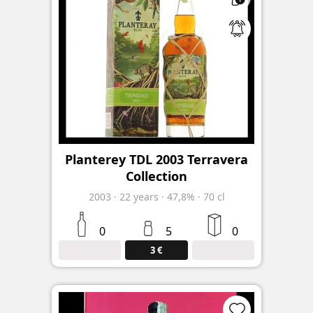
Planterey TDL 2003 Terravera
Collection
2003
·
22
years
·
47,8%
·
70 cl
0
5
0
3 €