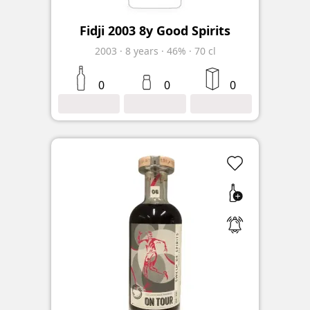
Fidji 2003 8y Good Spirits
2003
·
8
years
·
46%
·
70 cl
0
0
0