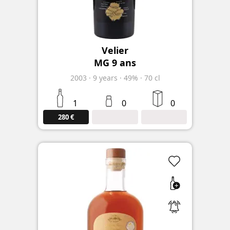
Velier
MG 9 ans
2003
·
9
years
·
49%
·
70 cl
1
0
0
280 €