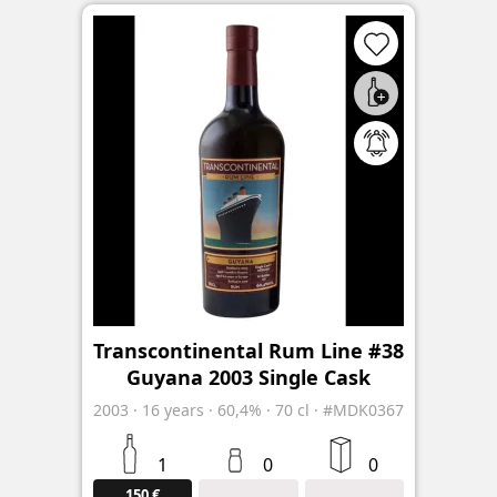
Transcontinental Rum Line #38
Guyana 2003 Single Cask
2003
·
16
years
·
60,4%
·
70 cl
·
#MDK0367
1
0
0
150 €